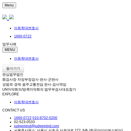
Menu
아동학대변호사
1660-0722
업무사례
MENU
아동학대변호사
돌아가기
판심법무법인
前검사장·차장부장검사·판사·군판사
성범죄·경제·음주교통전담 판사·검사역임
UN마약회의/방콕마약회의 법무부검사대표참가
EXPLORE
아동학대변호사
CONTACT US
1660-0722
010-8702-0200
02-523-0533
judgemind@judgemind.com
서울주사무소: 서울시 서초구 서초대로 272, 9층 (한국아이비에스빌딩)