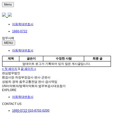
Menu
아동학대변호사
1660-0722
업무사례
MENU
아동학대변호사
제목
글쓴이
수정한 사람
최종 글
업데이트 로그가 기록되어 있지 않은 게시글입니다.
« 첫 페이지
1
끝 페이지 »
판심법무법인
前검사장·차장부장검사·판사·군판사
성범죄·경제·음주교통전담 판사·검사역임
UN마약회의/방콕마약회의 법무부검사대표참가
EXPLORE
아동학대변호사
CONTACT US
1660-0722
010-8702-0200