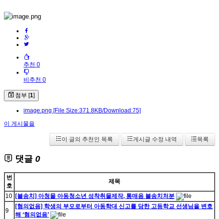
추천 0
비추천 0
첨부 [
1
]
image.png
[File Size:371.8KB/Download:75]
이 게시물을
이 글의 추천인 목록
게시글 수정 내역
목록
댓글
0
번
제목
호
10
[불송치] 아청물 아동청소년 성착취물제작, 통매음 불송치처분
[혐의없음] 학생의 부모로부터 아동학대 신고를 당한 고등학교 선생님을 변호
9
해 ‘혐의없음’