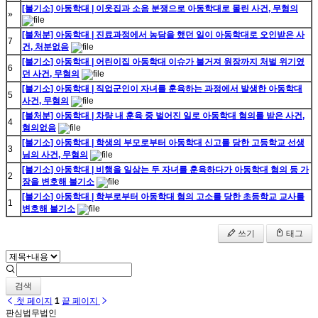
[불기소] 아동학대 | 이웃집과 소음 분쟁으로 아동학대로 몰린 사건, 무혐의
»
[불처분] 아동학대 | 진료과정에서 농담을 했던 일이 아동학대로 오인받은 사
7
건, 처분없음
[불기소] 아동학대 | 어린이집 아동학대 이슈가 불거져 원장까지 처벌 위기였
6
던 사건, 무혐의
[불기소] 아동학대 | 직업군인이 자녀를 훈육하는 과정에서 발생한 아동학대
5
사건, 무혐의
[불처분] 아동학대 | 차량 내 훈육 중 벌어진 일로 아동학대 혐의를 받은 사건,
4
혐의없음
[불기소] 아동학대 | 학생의 부모로부터 아동학대 신고를 당한 고등학교 선생
3
님의 사건, 무혐의
[불기소] 아동학대 | 비행을 일삼는 두 자녀를 훈육하다가 아동학대 혐의 등 가
2
장을 변호해 불기소
[불기소] 아동학대 | 학부로부터 아동학대 혐의 고소를 당한 초등학교 교사를
1
변호해 불기소
쓰기
태그
검색
첫 페이지
1
끝 페이지
판심법무법인