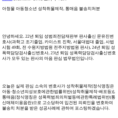
아청물 아동청소년 성착취물제작, 통매음 불송치처분
안녕하세요. 22년 퇴임 성범죄전담재판부 판사출신 문유진변
호사(과학고 조기졸업, 카이스트 진학, 서울대법대 졸업, 사법
시험 49회, 전 수원지방법원 전주지방법원 판사), 24년 퇴임 성
폭력담당검사출신변호사, 23년 퇴임 성폭력담당검사출신변호
사가 모두 있는 판사의 마음 판심 법무법인입니다.
오늘은 실제 판심 소속의 변호사가 성착취물제작[정식명칭은
아동·청소년의성보호에관한법률위반(성착취물제작·배포등)],
통매음[정식명칭은 성폭력범죄의처벌등에관한특례법위반(통
신매체이용음란)으로 고소당하여 입건된 의뢰인을 변호하여
불송치 처분을 받은 성공사례에 관하여 포스팅하겠습니다.