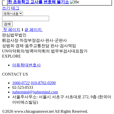
한 초등학교 교사를 변호해 불기소
쓰기
태그
검색
첫 페이지
1
끝 페이지
판심법무법인
前검사장·차장부장검사·판사·군판사
성범죄·경제·음주교통전담 판사·검사역임
UN마약회의/방콕마약회의 법무부검사대표참가
EXPLORE
아동학대변호사
CONTACT US
1660-0722
010-8702-0200
02-523-0533
judgemind@judgemind.com
서울주사무소: 서울시 서초구 서초대로 272, 9층 (한국아
이비에스빌딩)
©2026 www.chicagoanswer.net All Rights Reserved.