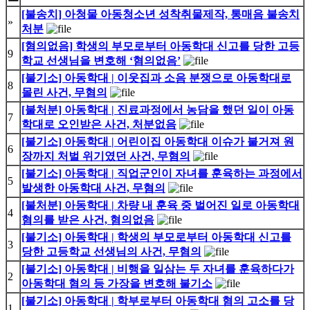
[불송치] 아청물 아동청소년 성착취물제작, 통매음 불송치
»
처분
[혐의없음] 학생의 부모로부터 아동학대 신고를 당한 고등
9
학교 선생님을 변호해 ‘혐의없음’
[불기소] 아동학대 | 이웃집과 소음 분쟁으로 아동학대로
8
몰린 사건, 무혐의
[불처분] 아동학대 | 진료과정에서 농담을 했던 일이 아동
7
학대로 오인받은 사건, 처분없음
[불기소] 아동학대 | 어린이집 아동학대 이슈가 불거져 원
6
장까지 처벌 위기였던 사건, 무혐의
[불기소] 아동학대 | 직업군인이 자녀를 훈육하는 과정에서
5
발생한 아동학대 사건, 무혐의
[불처분] 아동학대 | 차량 내 훈육 중 벌어진 일로 아동학대
4
혐의를 받은 사건, 혐의없음
[불기소] 아동학대 | 학생의 부모로부터 아동학대 신고를
3
당한 고등학교 선생님의 사건, 무혐의
[불기소] 아동학대 | 비행을 일삼는 두 자녀를 훈육하다가
2
아동학대 혐의 등 가장을 변호해 불기소
[불기소] 아동학대 | 학부로부터 아동학대 혐의 고소를 당
1